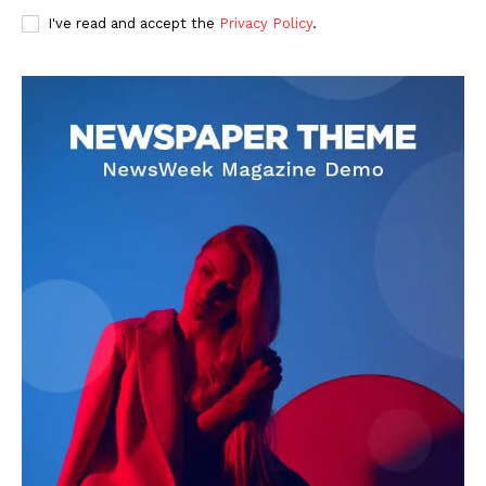
I've read and accept the
Privacy Policy
.
DOWNLOAD NOW
AIN NEWS 1
Contact Us
About Us
Privacy Policy
Terms of Use Agreement
Facebook
X
WhatsApp
Share