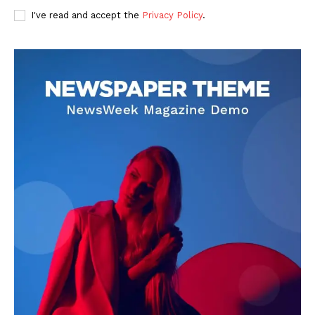
I've read and accept the
Privacy Policy
.
DOWNLOAD NOW
AIN NEWS 1
Contact Us
About Us
Privacy Policy
Terms of Use Agreement
Facebook
X
WhatsApp
Share