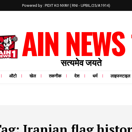
Powered by : PIDIT KO NYAY ( RNI - UPBIL/25/A1914)
AIN NEWS 
सत्यमेव जयते
ऑटो
खेल
तकनीक
देश
धर्म
लाइफस्टाइल
Tag:
Iranian flag histo