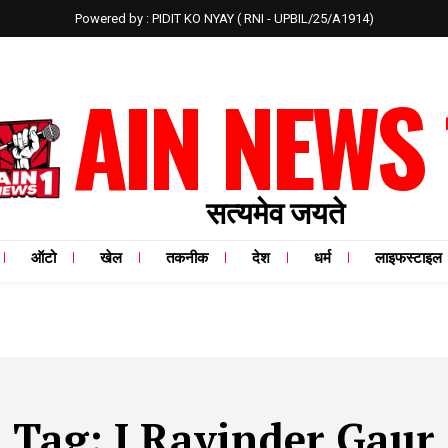
Powered by : PIDIT KO NYAY ( RNI - UPBIL/25/A1914)
AIN NEWS 
सत्यमेव जयते
ऑटो
खेल
तकनीक
देश
धर्म
लाइफस्टाइल
Tag:
J Ravinder Gaur