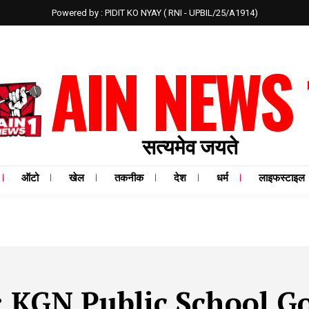
Powered by : PIDIT KO NYAY ( RNI - UPBIL/25/A1914)
AIN NEWS 
सत्यमेव जयते
ऑटो
खेल
तकनीक
देश
धर्म
लाइफस्टाइल
:
KGN Public School G