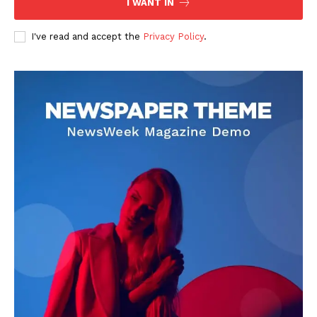
I WANT IN
I've read and accept the
Privacy Policy
.
DOWNLOAD NOW
AIN NEWS 1
Contact Us
About Us
Privacy Policy
Terms of Use Agreement
Facebook
X
WhatsApp
Share