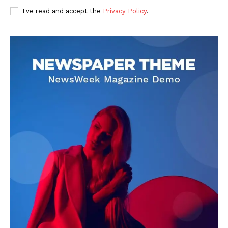
I've read and accept the
Privacy Policy
.
DOWNLOAD NOW
AIN NEWS 1
Contact Us
About Us
Privacy Policy
Terms of Use Agreement
Facebook
X
WhatsApp
Share