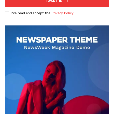
I WANT IN
I've read and accept the
Privacy Policy
.
DOWNLOAD NOW
AIN NEWS 1
Contact Us
About Us
Privacy Policy
Terms of Use Agreement
Facebook
X
WhatsApp
Share