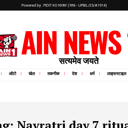
Powered by : PIDIT KO NYAY ( RNI - UPBIL/25/A1914)
AIN NEWS 
सत्यमेव जयते
ऑटो
खेल
तकनीक
देश
धर्म
लाइफस्टाइल
ag:
Navratri day 7 ritu