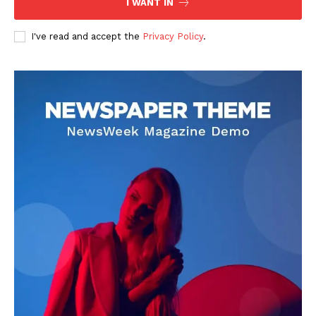
I WANT IN
I've read and accept the
Privacy Policy
.
DOWNLOAD NOW
AIN NEWS 1
Contact Us
About Us
Privacy Policy
Terms of Use Agreement
Facebook
X
WhatsApp
Share