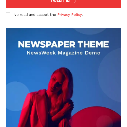
I WANT IN
I've read and accept the
Privacy Policy
.
DOWNLOAD NOW
AIN NEWS 1
Contact Us
About Us
Privacy Policy
Terms of Use Agreement
Facebook
X
WhatsApp
Share