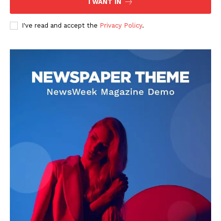
I WANT IN
I've read and accept the
Privacy Policy
.
DOWNLOAD NOW
AIN NEWS 1
Contact Us
About Us
Privacy Policy
Terms of Use Agreement
Facebook
X
WhatsApp
Share