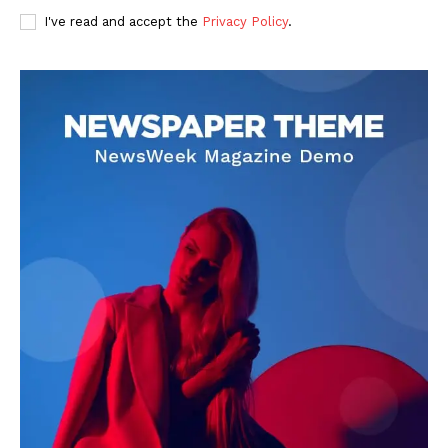
I've read and accept the
Privacy Policy
.
DOWNLOAD NOW
AIN NEWS 1
Contact Us
About Us
Privacy Policy
Terms of Use Agreement
Facebook
X
WhatsApp
Share