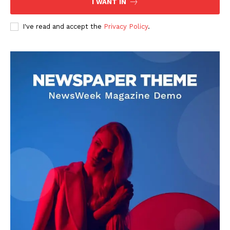
I WANT IN
I've read and accept the
Privacy Policy
.
DOWNLOAD NOW
AIN NEWS 1
Contact Us
About Us
Privacy Policy
Terms of Use Agreement
Facebook
X
WhatsApp
Share