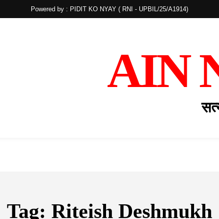
Powered by : PIDIT KO NYAY ( RNI - UPBIL/25/A1914)
AIN 
सत्
खेल
तकनीक
देश
धर्म
लाइफस्टाइल
Tag:
Riteish Deshmukh