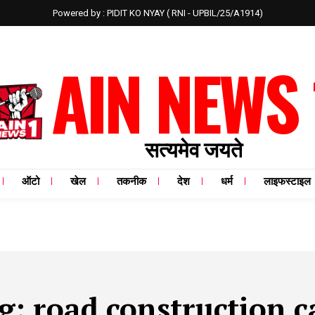
Powered by : PIDIT KO NYAY ( RNI - UPBIL/25/A1914)
AIN NEWS 
सत्यमेव जयते
ऑटो
खेल
तकनीक
देश
धर्म
लाइफस्टाइल
g:
road construction c