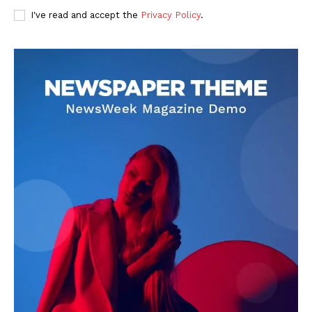
I've read and accept the
Privacy Policy
.
DOWNLOAD NOW
AIN NEWS 1
Contact Us
About Us
Privacy Policy
Terms of Use Agreement
Facebook
X
WhatsApp
Share