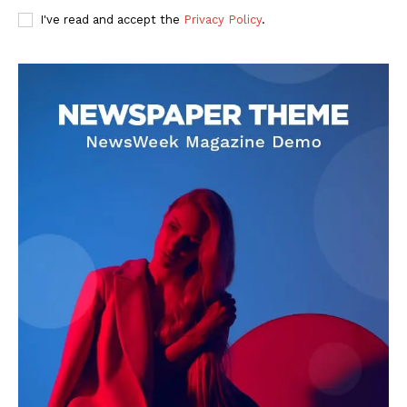
I've read and accept the
Privacy Policy
.
DOWNLOAD NOW
AIN NEWS 1
Contact Us
About Us
Privacy Policy
Terms of Use Agreement
Facebook
X
WhatsApp
Share