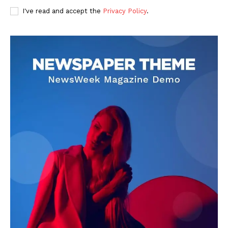
I've read and accept the
Privacy Policy
.
DOWNLOAD NOW
AIN NEWS 1
Contact Us
About Us
Privacy Policy
Terms of Use Agreement
Facebook
X
WhatsApp
Share