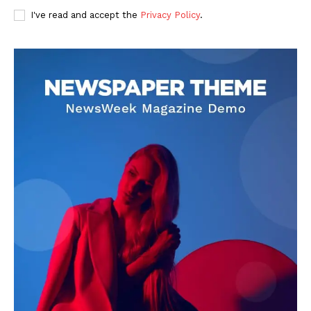
I've read and accept the
Privacy Policy
.
DOWNLOAD NOW
AIN NEWS 1
Contact Us
About Us
Privacy Policy
Terms of Use Agreement
Facebook
X
WhatsApp
Share