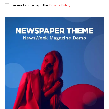
I've read and accept the
Privacy Policy
.
DOWNLOAD NOW
AIN NEWS 1
Contact Us
About Us
Privacy Policy
Terms of Use Agreement
Facebook
X
WhatsApp
Share