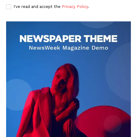
I've read and accept the
Privacy Policy
.
DOWNLOAD NOW
AIN NEWS 1
Contact Us
About Us
Privacy Policy
Terms of Use Agreement
Facebook
X
WhatsApp
Share