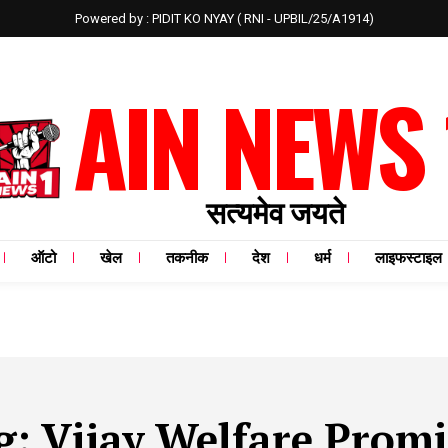
Powered by : PIDIT KO NYAY ( RNI - UPBIL/25/A1914)
AIN NEWS 
सत्यमेव जयते
ऑटो
खेल
तकनीक
देश
धर्म
लाइफस्टाइल
g:
Vijay Welfare Promi