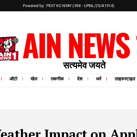
Powered by : PIDIT KO NYAY ( RNI - UPBIL/25/A1914)
AIN NEWS 
सत्यमेव जयते
ऑटो
खेल
तकनीक
देश
धर्म
लाइफस्टाइल
eather Impact on App