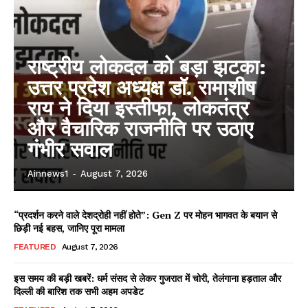
AIN NEWS 1
Contact Us
About Us
राष्ट्रीय लोकदल को बड़ा झटका:
Privacy Policy
उत्तर प्रदेश अध्यक्ष डॉ. रामाशीष
Terms of Use Agreement
राय ने दिया इस्तीफा, लोकतंत्र
और वैचारिक राजनीति पर उठाए
Facebook
X
WhatsApp
Share
गंभीर सवाल
Ainnews1
-
August 7, 2026
“प्रदर्शन करने वाले देशद्रोही नहीं होते”: Gen Z पर मोहन भागवत के बयान से
छिड़ी नई बहस, जानिए पूरा मामला
FEATURED
August 7, 2026
इस समय की बड़ी खबरें: धर्म संसद से लेकर गुजरात में चोरी, तेलंगाना हड़ताल और
दिल्ली की बारिश तक सभी अहम अपडेट