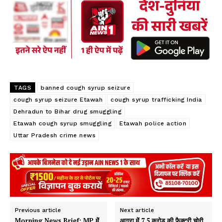
oo
A
k
p
p
TAGS
banned cough syrup seizure
cough syrup seizure Etawah
cough syrup trafficking India
Dehradun to Bihar drug smuggling
Etawah cough syrup smuggling
Etawah police action
Uttar Pradesh crime news
Previous article
Next article
Morning News Brief: MP में
आगरा में 7.5 करोड़ की फैक्ट्री चोरी