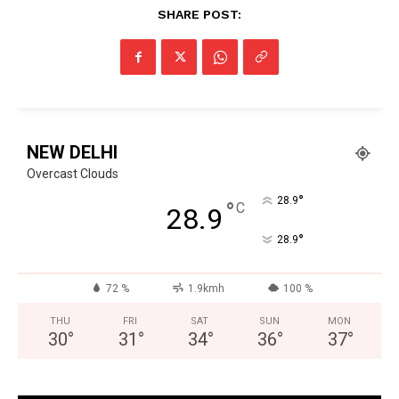
SHARE POST:
Facebook
X
WhatsApp
Share
Read Latest News on AIN
NEWS 1 App
NEW DELHI
Overcast Clouds
°
28.9
°
C
28.9
°
28.9
72 %
1.9kmh
100 %
THU
FRI
SAT
SUN
MON
30
°
31
°
34
°
36
°
37
°