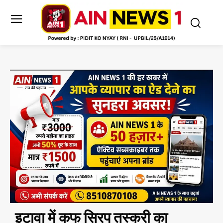
इटावा में कफ सिरप तस्करी का