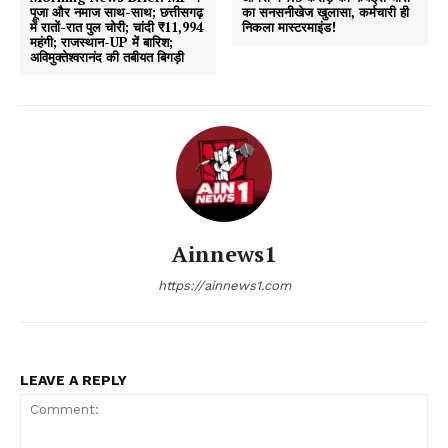
पूजा और नमाज साथ-साथ; छत्तीसगढ़
का सनसनीखेज खुलासा, कर्मचारी ही
में रातों-रात पुल चोरी; चांदी ₹11,994
निकला मास्टरमाइंड!
महंगी; राजस्थान-UP में बारिश;
अविमुक्तेश्वरानंद की तबीयत बिगड़ी
Ainnews1
https://ainnews1.com
LEAVE A REPLY