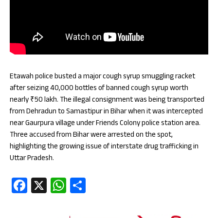
Etawah police busted a major cough syrup smuggling racket
after seizing 40,000 bottles of banned cough syrup worth
nearly ₹50 lakh. The illegal consignment was being transported
from Dehradun to Samastipur in Bihar when it was intercepted
near Gaurpura village under Friends Colony police station area.
Three accused from Bihar were arrested on the spot,
highlighting the growing issue of interstate drug trafficking in
Uttar Pradesh.
Fa
X
W
S
ce
ha
ha
b
ts
re