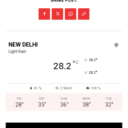
SHARE POST:
Facebook
X
WhatsApp
Share
Read Latest News on AIN
NEW DELHI
NEWS 1 App
Light Rain
°
28.2
°
C
28.2
°
28.2
81 %
2.9kmh
100 %
FRI
SAT
SUN
MON
TUE
28
°
35
°
36
°
38
°
32
°