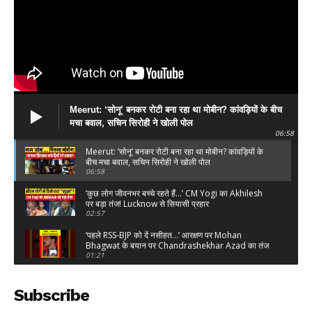
DOWNLOAD NOW
Meerut: ‘सोनू’ बनकर रोटी बना रहा था मोबीन? कांवड़ियों के बीच
मचा बवाल, सचिन सिरोही ने खोली पोल
AIN NEWS 1
06:58
Meerut: ‘सोनू’ बनकर रोटी बना रहा था मोबीन? कांवड़ियों के
Contact Us
बीच मचा बवाल, सचिन सिरोही ने खोली पोल
06:58
About Us
‘कुछ लोग जीवनभर बच्चे रहते हैं…’ CM Yogi का Akhilesh
Privacy Policy
पर बड़ा तंज! Lucknow से सियासी प्रहार
02:57
Terms of Use Agreement
‘पहले RSS-BJP को दें नसीहत…’ आरक्षण पर Mohan
Bhagwat के बयान पर Chandrashekhar Azad का तंज
01:21
Facebook
X
WhatsApp
Share
Kanwar Yatra पर Maulana Sajid Rashidi का
विवादित बयान! पूछा- ‘ऐसे लोगों को भक्त कहेंगे?’
Subscribe
02:14