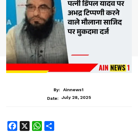
By:
Ainnews1
July 28, 2025
Date:
Fa
X
W
S
ce
ha
ha