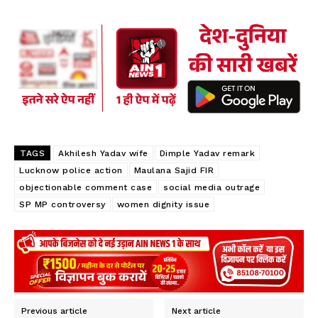
ce
ha
ha
b
ts
re
oo
A
k
p
p
TAGS
Akhilesh Yadav wife
Dimple Yadav remark
Lucknow police action
Maulana Sajid FIR
objectionable comment case
social media outrage
SP MP controversy
women dignity issue
Previous article
Next article