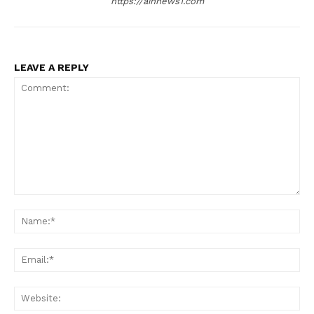
https://ainnews1.com
LEAVE A REPLY
Comment:
Nam
Ema
Web