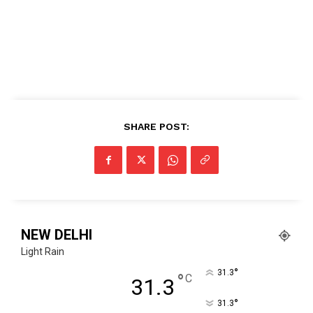
SHARE POST:
NEW DELHI
Light Rain
°
31.3
°
C
31.3
°
31.3