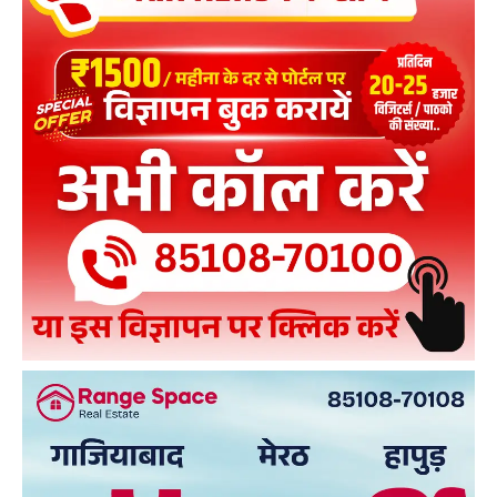
Yogi Adityanath : "आओ बच्चू, मैं तुम्हें दंगा कराना सिखा
देता हूं..."
01:18
DOWNLOAD NOW
AIN NEWS 1
Contact Us
About Us
Privacy Policy
Terms of Use Agreement
Facebook
X
WhatsApp
Share