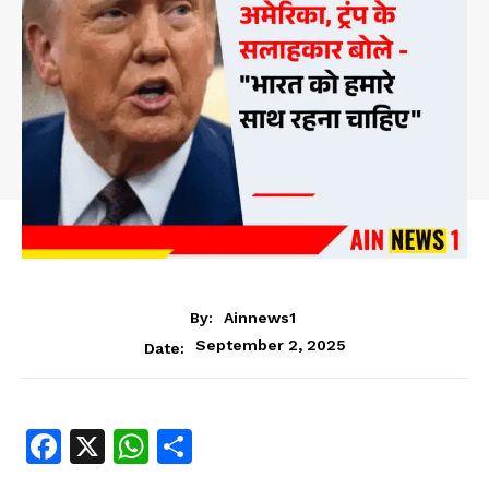
By:
Ainnews1
September 2, 2025
Date:
Fa
X
W
S
ce
ha
ha