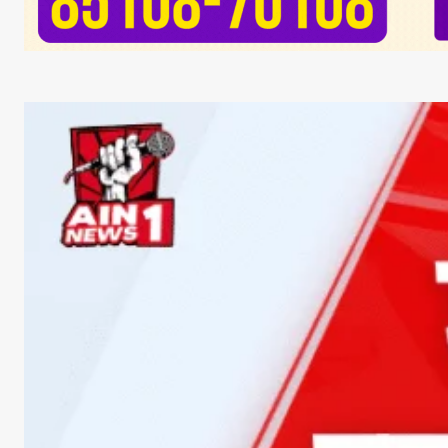
Facebook
X
Whats
Sha
Read Lates
AIN NEWS