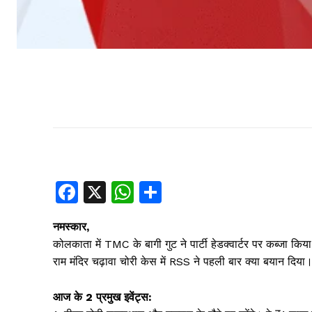
F
X
W
S
a
h
h
नमस्कार,
c
at
ar
कोलकाता में TMC के बागी गुट ने पार्टी हेडक्वार्टर पर कब्जा किया। 
e
s
e
राम मंदिर चढ़ावा चोरी केस में RSS ने पहली बार क्या बयान दिया
b
A
आज के 2 प्रमुख इवेंट्स:
o
p