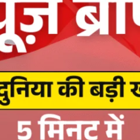
About Us
Privacy Policy
Terms of Use Agreement
D NOW
App
re