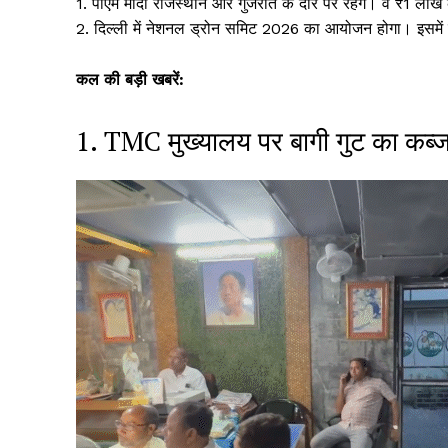
1. पीएम मोदी राजस्थान और गुजरात के दौरे पर रहेंगे। वे ₹1 लाख कर
o
p
2. दिल्ली में नेशनल ड्रोन समिट 2026 का आयोजन होगा। इसमें 
k
कल की बड़ी खबरें:
1. TMC मुख्यालय पर बागी गुट का कब्जा