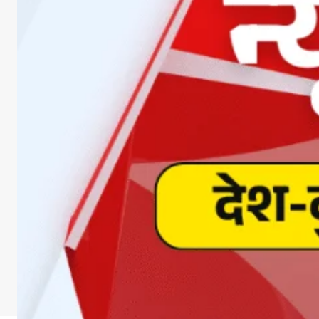
DOWNLOA
Facebook
X
Whats
Sha