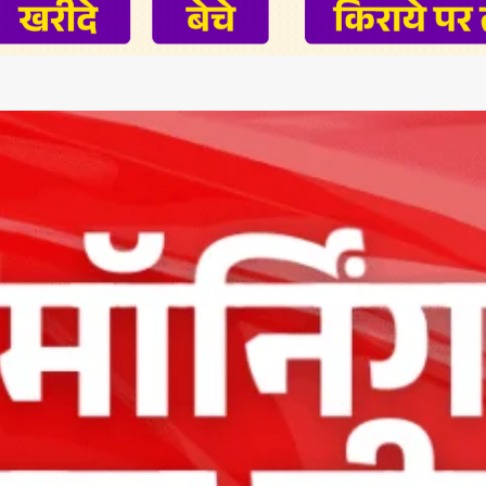
App
re
t News on
 1 App
AIN NEWS 1
Contact Us