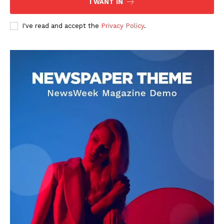
I WANT IN
I've read and accept the
Privacy Policy
.
DOWNLOAD NOW
AIN NEWS 1
Contact Us
About Us
Privacy Policy
Terms of Use Agreement
Facebook
X
WhatsApp
Share