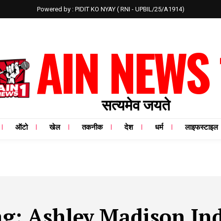
Powered by : PIDIT KO NYAY ( RNI - UPBIL/25/A1914)
AIN NEWS 
सत्यमेव जयते
ऑटो
खेल
तकनीक
देश
धर्म
लाइफस्टाइल
ag:
Ashley Madison In