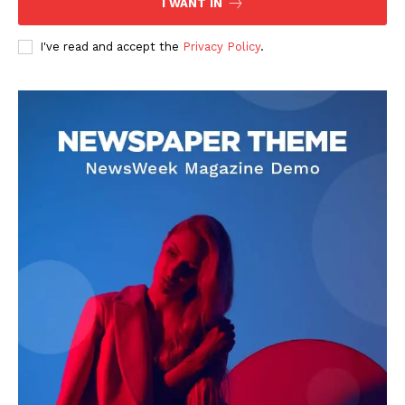
I WANT IN
I've read and accept the
Privacy Policy
.
DOWNLOAD NOW
AIN NEWS 1
Contact Us
About Us
Privacy Policy
Terms of Use Agreement
Facebook
X
WhatsApp
Share