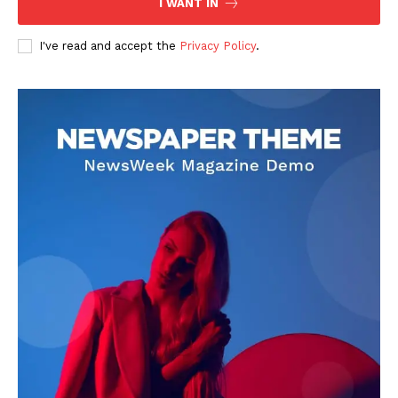
I WANT IN
I've read and accept the
Privacy Policy
.
DOWNLOAD NOW
AIN NEWS 1
Contact Us
About Us
Privacy Policy
Terms of Use Agreement
Facebook
X
WhatsApp
Share