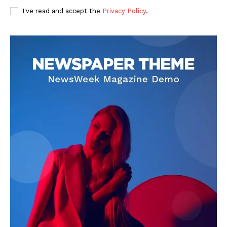
I've read and accept the
Privacy Policy
.
DOWNLOAD NOW
AIN NEWS 1
Contact Us
About Us
Privacy Policy
Terms of Use Agreement
Facebook
X
WhatsApp
Share