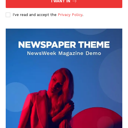
I WANT IN
I've read and accept the
Privacy Policy
.
DOWNLOAD NOW
AIN NEWS 1
Contact Us
About Us
Privacy Policy
Terms of Use Agreement
Facebook
X
WhatsApp
Share