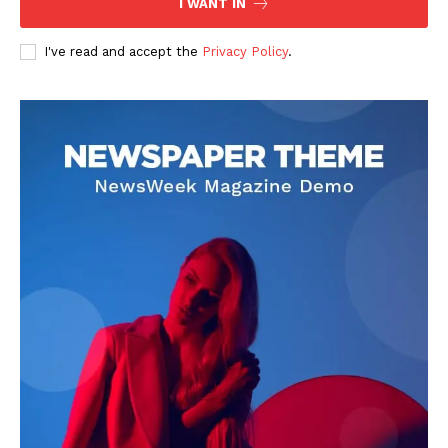
I WANT IN
I've read and accept the
Privacy Policy
.
DOWNLOAD NOW
AIN NEWS 1
Contact Us
About Us
Privacy Policy
Terms of Use Agreement
Facebook
X
WhatsApp
Share