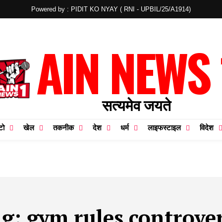
Powered by : PIDIT KO NYAY ( RNI - UPBIL/25/A1914)
AIN NEWS 
सत्यमेव जयते
टो
खेल
तकनीक
देश
धर्म
लाइफस्टाइल
विदेश
ag:
gym rules controve