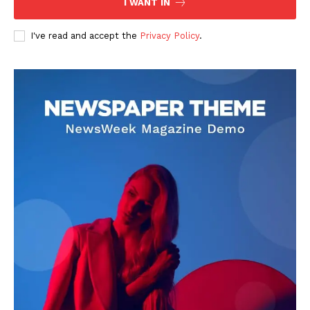
I WANT IN
I've read and accept the
Privacy Policy
.
DOWNLOAD NOW
AIN NEWS 1
Contact Us
About Us
Privacy Policy
Terms of Use Agreement
Facebook
X
WhatsApp
Share