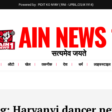
Powered by : PIDIT KO NYAY ( RNI - UPBIL/25/A1914)
AIN NEWS 
सत्यमेव जयते
ऑटो
खेल
तकनीक
देश
धर्म
लाइफस्टाइल
ag:
Haryanvi dancer n