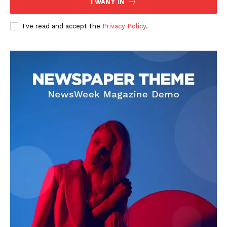
I WANT IN
I've read and accept the
Privacy Policy
.
DOWNLOAD NOW
AIN NEWS 1
Contact Us
About Us
Privacy Policy
Terms of Use Agreement
Facebook
X
WhatsApp
Share