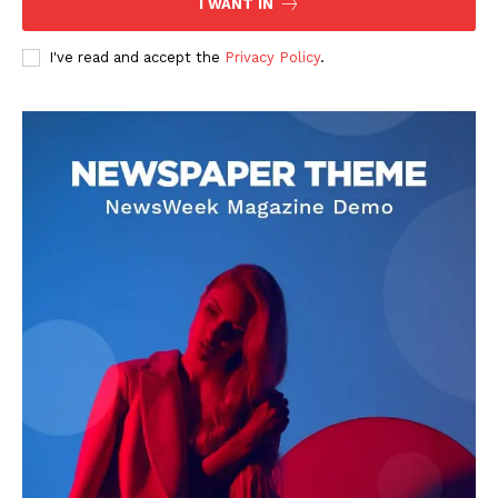
I WANT IN
I've read and accept the
Privacy Policy
.
DOWNLOAD NOW
AIN NEWS 1
Contact Us
About Us
Privacy Policy
Terms of Use Agreement
Facebook
X
WhatsApp
Share