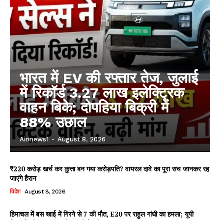
भारत में EV की रफ्तार तेज, जुलाई
में रिकॉर्ड 3.27 लाख इलेक्ट्रिक
वाहन बिके; दोपहिया बिक्री में
88% उछाल
Ainnews1
-
August 8, 2026
₹220 करोड़ खर्च कर कुत्ता बन गया करोड़पति? वायरल दावे का पूरा सच जानकर रह
जाएंगे हैरान
विदेश
August 8, 2026
हिमाचल में बस खाई में गिरने से 7 की मौत, E20 पर राहुल गांधी का हमला; यूपी