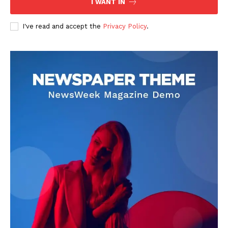
I WANT IN
I've read and accept the
Privacy Policy
.
DOWNLOAD NOW
AIN NEWS 1
Contact Us
About Us
Privacy Policy
Terms of Use Agreement
Facebook
X
WhatsApp
Share