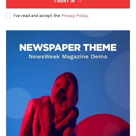
I WANT IN
I've read and accept the
Privacy Policy
.
DOWNLOAD NOW
AIN NEWS 1
Contact Us
About Us
Privacy Policy
Terms of Use Agreement
Facebook
X
WhatsApp
Share