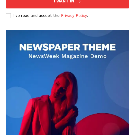
I WANT IN
I've read and accept the
Privacy Policy
.
DOWNLOAD NOW
AIN NEWS 1
Contact Us
About Us
Privacy Policy
Terms of Use Agreement
Facebook
X
WhatsApp
Share