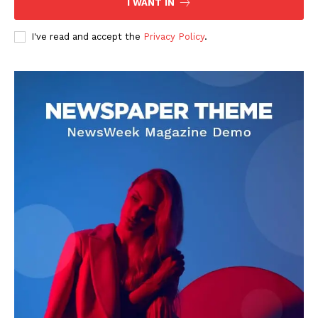
I WANT IN
I've read and accept the
Privacy Policy
.
DOWNLOAD NOW
AIN NEWS 1
Contact Us
About Us
Privacy Policy
Terms of Use Agreement
Facebook
X
WhatsApp
Share