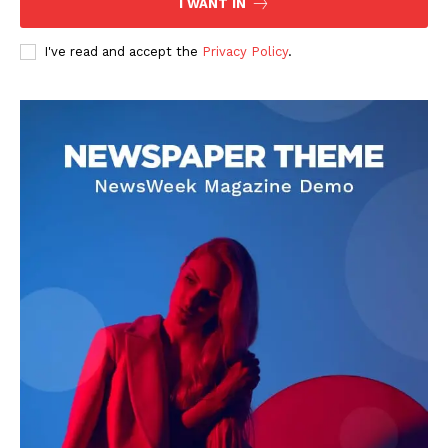
I WANT IN
I've read and accept the
Privacy Policy
.
DOWNLOAD NOW
AIN NEWS 1
Contact Us
About Us
Privacy Policy
Terms of Use Agreement
Facebook
X
WhatsApp
Share