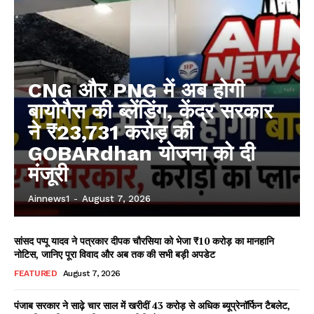
CNG और PNG में अब होगी
बायोगैस की ब्लेंडिंग, केंद्र सरकार
ने ₹23,731 करोड़ की
GOBARdhan योजना को दी
मंजूरी
Ainnews1
-
August 7, 2026
सांसद पप्पू यादव ने पत्रकार दीपक चौरसिया को भेजा ₹10 करोड़ का मानहानि
नोटिस, जानिए पूरा विवाद और अब तक की सभी बड़ी अपडेट
FEATURED
August 7, 2026
पंजाब सरकार ने साढ़े चार साल में खरीदीं 43 करोड़ से अधिक ब्यूप्रेनॉर्फिन टैबलेट,