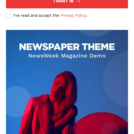
I WANT IN
I've read and accept the
Privacy Policy
.
DOWNLOAD NOW
AIN NEWS 1
Contact Us
About Us
Privacy Policy
Terms of Use Agreement
Facebook
X
WhatsApp
Share