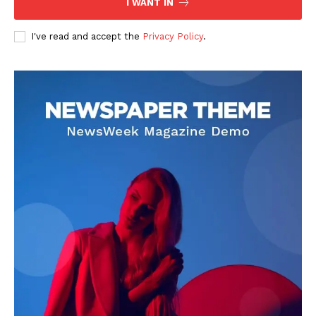
I WANT IN
I've read and accept the
Privacy Policy
.
DOWNLOAD NOW
AIN NEWS 1
Contact Us
About Us
Privacy Policy
Terms of Use Agreement
Facebook
X
WhatsApp
Share