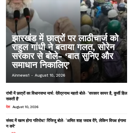
झारखंड में छात्रों पर लाठीचार्ज को
राहुल गांधी ने बताया गलत, सोरेन
सरकार से बोले- ‘बात सुनिए और
समाधान निकालिए’
Ainnews1
-
August 10, 2026
रांची में छात्रों का विधानसभा मार्च: देवेंद्रनाथ महतो बोले- ‘सरकार कायर है, कुर्सी हिल
सकती है’
देश
August 10, 2026
संसद में खत्म होगा गतिरोध? रिजिजू बोले- ‘अमित शाह जवाब देंगे, लेकिन विपक्ष हंगामा
न करे’