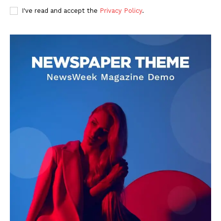
I've read and accept the
Privacy Policy
.
DOWNLOAD NOW
AIN NEWS 1
Contact Us
About Us
Privacy Policy
Terms of Use Agreement
Facebook
X
WhatsApp
Share