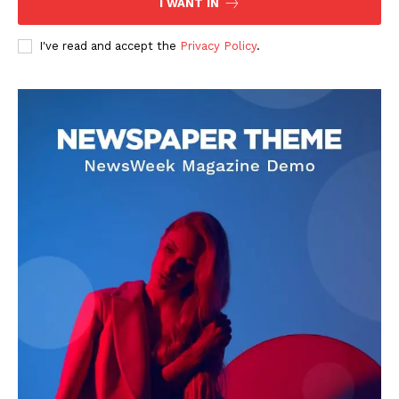
I WANT IN
I've read and accept the
Privacy Policy
.
DOWNLOAD NOW
AIN NEWS 1
Contact Us
About Us
Privacy Policy
Terms of Use Agreement
Facebook
X
WhatsApp
Share